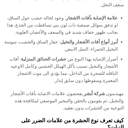
سعف النخل.
علامة الإصابة بآفات الاشجار
: وجود لخاله خشب حول الساق،
او تدفق سوائل صمغية ذات لون بني تساقطت من الجذع، هذا
بجانب ظهور جفاف شديد في والسعف والأغصان العلوية.
أبرز أنواع آفات الأشجار والنخيل
: حفار الساق والخشب، سوسة
النخيل الحمراء، النمل الابيض.
أضرار الإصابة بهذا النوع من
حشرات الحدائق المنزلية
: آفات
الأشجار والنخيل تسبب تآكل الهيكل الخشبي وكامل الاوعيه
الناقله للشجرة من الداخل، مما يؤدي الى موت الاشجار
المعمرة وسقوطها دون سابق إنذار.
مهندسون
شركة أبشر
يفحصون علامات الاصابه بآفات الأشجار
والنخيل، ثم يقومون بالحقن والتبخير الموضعي لمكافحة هذه
النوعية من الحشرات بدون تعقيد.
كيف تعرف نوع الحشرة من علامات الضرر على
النبات؟