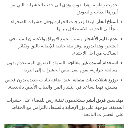
حدوث رطوبة وهذا بدوره يؤدي الى جذب الحشرات التي من
أبرزها الذباب والبعوض.
المناخ الحار
: ارتفاع درجات الحرارة يجعل حشرات الصحراء
تلجأ الى الحديقه للاستظلال بنباتها.
عدم تقليم الأشجار
: يسبب تجمع الاوراق والاغصان الميتة في
الشجر، وهذا بدوره يوفر بيئة جاذبة للإصابة بالبق وتكاثر
العناكب من أجل الاختباء.
استخدام أسمدة غير معالجة
: السماد العضوي المستخدم بدون
معالجة حرارية، يقوم بنقل بيض الحشرات إلى التربة.
توزيع شتلات نبات مصابة
: عند اضافة نباتات جديده بدون فحص
مسبق، فهذا يساعد في انتشار المن والذباب الأبيض بالحديقة.
مهندسين
فريق أبشر
يستخدمون تقنية رش للقضاء على حشرات
الحديقة، موجهة على بؤر الإصابة بالضبط، بالتزامن مع الحفاظ
على الحشرات النافعة.