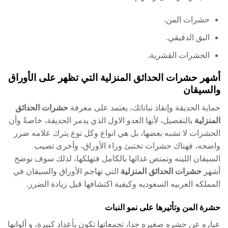
حشرات المن.
البق الدقيقي.
الحشرات القشرية.
أشهر حشرات الحدائق المنزلية التي تظهر على الأوراق
والسيقان
حماية الحديقة وإنقاذ نباتاتك، يعتمد على معرفة
حشرات الحدائق
المنزلية
بالتفصيل، لأنها العدو الاول الذي يدمر الحديقة، خاصةً وأن
الحشرات لا تشبه بعضها، بل هي انواع وكل نوع يترك علامه ضرر
واضحه، فهناك حشرات تختبئ وراء الأوراق، وأخرى تصيب
السيقان اللينه وتمتص غذائها بالكامل فتهلكها، لذلك سوف نوضح
أشهر
حشرات الحدائق المنزلية
التي تهاجم الأوراق والسيقان في
المملكه العربيه السعوديه وكيفية اكتشافها قبل زيادة الضرر.
حشرة المن وتأثيرها على نمو النبات
عباره عن حشره صغيره جدا، تجمعاتها تكون بأعداد كبيرة، و ألوانها