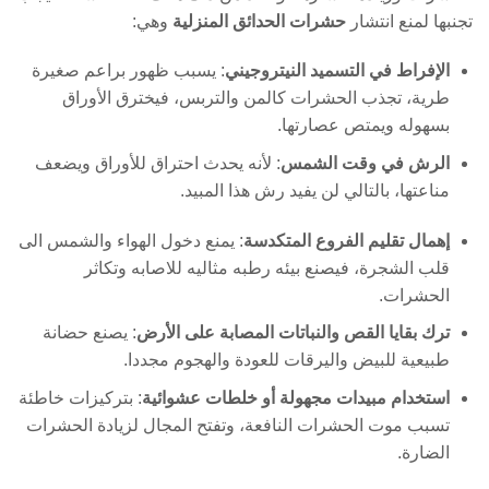
تجنبها لمنع انتشار
حشرات الحدائق المنزلية
وهي:
الإفراط في التسميد النيتروجيني
: يسبب ظهور براعم صغيرة
طرية، تجذب الحشرات كالمن والتربس، فيخترق الأوراق
بسهوله ويمتص عصارتها.
الرش في وقت الشمس
: لأنه يحدث احتراق للأوراق ويضعف
مناعتها، بالتالي لن يفيد رش هذا المبيد.
إهمال تقليم الفروع المتكدسة
: يمنع دخول الهواء والشمس الى
قلب الشجرة، فيصنع بيئه رطبه مثاليه للاصابه وتكاثر
الحشرات.
ترك بقايا القص والنباتات المصابة على الأرض
: يصنع حضانة
طبيعية للبيض واليرقات للعودة والهجوم مجددا.
استخدام مبيدات مجهولة أو خلطات عشوائية
: بتركيزات خاطئة
تسبب موت الحشرات النافعة، وتفتح المجال لزيادة الحشرات
الضارة.