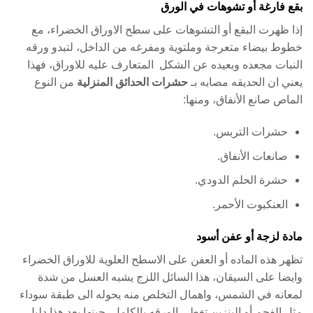
بقع فارغة أو تشوهات في الورق
إذا ظهرت البقع أو التشوهات على سطح الاوراق الخضراء، مع
خطوط بيضاء متعرجة وملتوية ومفرغه من الداخل، لتبدو ورقه
النبات مجعده وبعيده عن الشكل المتعارف عليه للاوراق، فهذا
يعني ان الحديقه مصابه بـ
حشرات الحدائق المنزلية
من النوع
الماص صانع الأنفاق، ومنها:
حشرات التربس.
صانعات الأنفاق.
حشرة الحلم الدودي.
العنكبوت الأحمر.
مادة لزجة أو عفن أسود
تظهر هذه الماده أو العفن على الاسطح العلوية للاوراق الخضراء
وايضا على السيقان، هذا السائل اللزج يشبه العسل من شدة
لمعانه في الشمس، واهمال التخلص منه يحوله الى طبقة سوداء
مثل الفحم أو البنزين تغطي الورقه بالكامل، حينها يعد هذا دليل