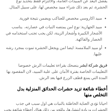
يفضل البعد عن المبيدات العامة، والالتزام فقط بتحديد نوع
الحشرة، ثم بعد ذلك شراء مبيد مخصص لها، على سبيل المثال.
مبيد اكاروسي مخصص للعناكب ويضمن نتيجة فورية.
مبيد الجهازية: نوع امن يمتصه النبات في عصارته، يناسب
الأشجار الكبيرة وأشجار الزينة، لكن يجب تجنب استخدامه في
الخضار والفاكهة.
أو مبيد الملامسة: ايضا امن ويجعل الحشره تموت بمجرد رشه
عليها.
فريق شركة ابشر
ينصحك بقراءة تعليمات الرش خصوصا
التعليمات الخاصة بفترة الأمان على علبة المبيد، لان المقصود بها
المدة التي يمنع قطف الزرع فيها بعد الرش.
أخطاء شائعة تزيد حشرات الحدائق المنزلية بدل
التخلص منها
احيانا تؤدي العناية الخاطئة بالنبات هي اول سبب في جذب
الحشرات وزيادة انتشارها، وللحد من ذلك هناك أخطاء شائعة يجب