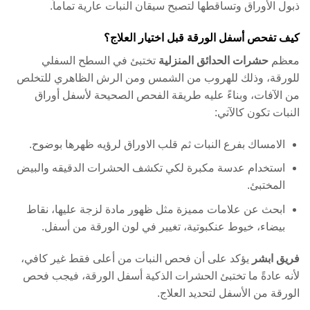
ذبول الأوراق وتساقطها لتصبح سيقان النبات عارية تماماً.
كيف تفحص أسفل الورقة قبل اختيار العلاج؟
معظم
حشرات الحدائق المنزلية
تختبئ في السطح السفلي
للورقة، وذلك للهروب من الشمس ومن الرش الظاهري للتخلص
من الآفات، وبناءً عليه طريقة الفحص الصحيحة لأسفل أوراق
النبات تكون كالآتي:
الامساك بفرع النبات ثم قلب الاوراق لرؤيه ظهرها بوضوح.
استخدام عدسة مكبرة لكي تكشف الحشرات الدقيقه والبيض
المختبئ.
ابحث عن علامات مميزة مثل ظهور مادة لزجة عليها، نقاط
بيضاء، خيوط عنكبوتية، تغيير في لون الورقة من أسفل.
فريق ابشر
يؤكد على أن فحص النبات من أعلى فقط غير كافي،
لأنه عادةً ما تختبئ الحشرات الذكية أسفل الورقة، فيجب فحص
الورقة من الأسفل لتحديد العلاج.