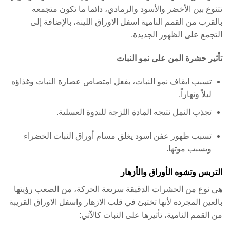
تتنوع بين الأخضر والأسود والرمادي، دائما ما تكون متجمعه
بالقرب من القمم النامية اسفل الاوراق اللينة، بالإضافة إلى
التجمع على الظهور الجديدة.
تأثير حشرة المن على نمو النبات
تسبب ايقاف نمو النبات، بفعل امتصاص عصارة النبات وغذاؤه
ليلاً ونهاراً.
تجذب النمل نتيجه المادة اللزجة للندوة العسلية.
تسبب ظهور عفن اسود يغلق مسام أوراق النبات الخضراء
ويسبب موتها.
التربس وتشوه الأوراق والأزهار
هي نوع من الحشرات الدقيقة سريعة الحركة، من الصعب رؤيتها
بالعين المجردة لأنها تختبئ في قلب الازهار واسفل الاوراق القريبة
من القمم النامية، تأثيرها على النبات كالآتي: