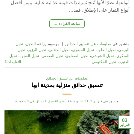
أنواعها، نظرًا لأنها تُنتج ثمرة ذات قيمة غذائية عالية، ومن أفضل
أنواع الثمار على الإطلاق، فقد…
متابعة القراءة
←
منشور في
معلومات عن تنسيق الحدائق
|
موسوم
زراعة النخيل
،
نخيل
البرحي
،
نخيل الحلوة
،
نخيل الخضري
،
نخيل الخلاص
،
نخيل الرزيز
،
نخيل
السكري
،
نخيل الشيشي
،
نخيل الصفاوي
،
نخيل الصقعي
،
نخيل العجوة
،
نخيل
العنبرة
،
نخيل المكتومي
التعليقات
2
معلومات عن تنسيق الحدائق
تنسيق حدائق منزلية بمدينة ابها
منشور في
فبراير 3, 2021
بواسطة
أبشر لتنسيق الحدائق في السعودية
03
فبراير