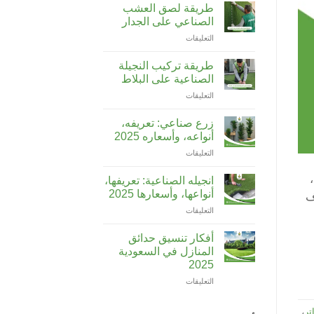
إنشاء
نباتات
طريقة لصق العشب
مخطط
صحية
الصناعي على الجدار
حديقة
مغلقة
التعليقات
على
منزلية
طريقة
بطريقة
لصق
عملية
طريقة تركيب النجيلة
العشب
مغلقة
الصناعية على البلاط
الصناعي
التعليقات
على
على
طريقة
الجدار
تركيب
مغلقة
زرع صناعي: تعريفه،
النجيلة
أنواعه، وأسعاره 2025
الصناعية
التعليقات
على
على
زرع
البلاط
صناعي:
مغلقة
انجيله الصناعية: تعريفها،
تعريفه،
أنواعها، وأسعارها 2025
ف
أنواعه،
التعليقات
على
وأسعاره
انجيله
2025
الصناعية:
مغلقة
أفكار تنسيق حدائق
تعريفها،
المنازل في السعودية
أنواعها،
2025
وأسعارها
التعليقات
على
2025
أفكار
مغلقة
تنسيق
تر
،