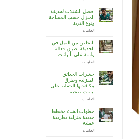
طريقة
تزيين
افضل الشتلات لحديقة
الحدائق
المنزل حسب المساحة
المنزلية
ونوع التربة
بالنباتات
التعليقات
على
والإضاءة
افضل
والديكورات
الشتلات
مغلقة
التخلص من النمل في
لحديقة
الحديقة بطرق فعالة
المنزل
وآمنة على النباتات
حسب
التعليقات
على
المساحة
التخلص
ونوع
من
التربة
حشرات الحدائق
النمل
مغلقة
المنزلية وطرق
في
مكافحتها للحفاظ على
الحديقة
نباتات صحية
بطرق
فعالة
التعليقات
على
وآمنة
حشرات
على
الحدائق
خطوات إنشاء مخطط
النباتات
المنزلية
حديقة منزلية بطريقة
مغلقة
وطرق
عملية
مكافحتها
التعليقات
على
للحفاظ
خطوات
على