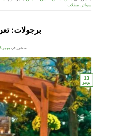
سواتر
،
مظلات
برجولات: تعريفه
منشور في
يونيو 13, 2021
13
يونيو