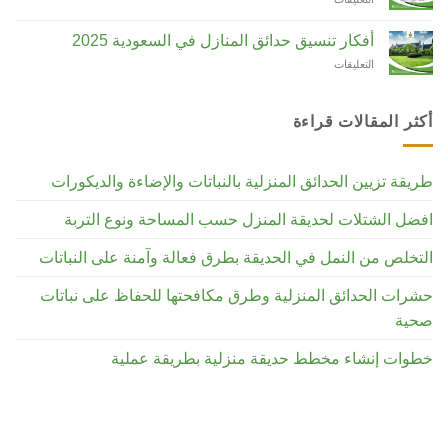
أنواعه،
انجيله
وأسعاره
الصناعية:
2025
أفكار تنسيق حدائق المنازل في السعودية 2025
تعريفها،
مغلقة
التعليقات
على
أنواعها،
أفكار
وأسعارها
تنسيق
2025
حدائق
مغلقة
أكثر المقالات قراءة
المنازل
في
السعودية
طريقة تزيين الحدائق المنزلية بالنباتات والإضاءة والديكورات
2025
مغلقة
افضل الشتلات لحديقة المنزل حسب المساحة ونوع التربة
التخلص من النمل في الحديقة بطرق فعالة وآمنة على النباتات
حشرات الحدائق المنزلية وطرق مكافحتها للحفاظ على نباتات
صحية
خطوات إنشاء مخطط حديقة منزلية بطريقة عملية