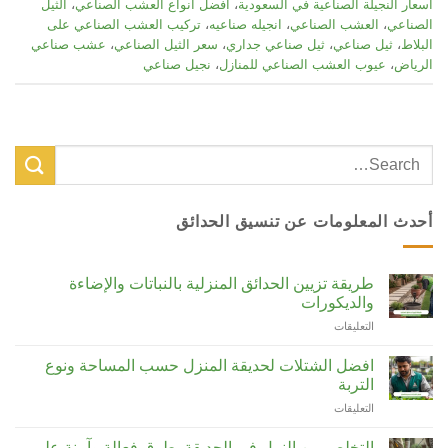
اسعار النجيلة الصناعية في السعودية
،
افضل انواع العشب الصناعي
،
الثيل
الصناعي
،
العشب الصناعي
،
انجيله صناعيه
،
تركيب العشب الصناعي على
البلاط
،
ثيل صناعي
،
ثيل صناعي جداري
،
سعر الثيل الصناعي
،
عشب صناعي
الرياض
،
عيوب العشب الصناعي للمنازل
،
نجيل صناعي
أحدث المعلومات عن تنسيق الحدائق
طريقة تزيين الحدائق المنزلية بالنباتات والإضاءة
والديكورات
التعليقات
على
طريقة
تزيين
افضل الشتلات لحديقة المنزل حسب المساحة ونوع
الحدائق
التربة
المنزلية
التعليقات
على
بالنباتات
افضل
والإضاءة
الشتلات
والديكورات
التخلص من النمل في الحديقة بطرق فعالة وآمنة على