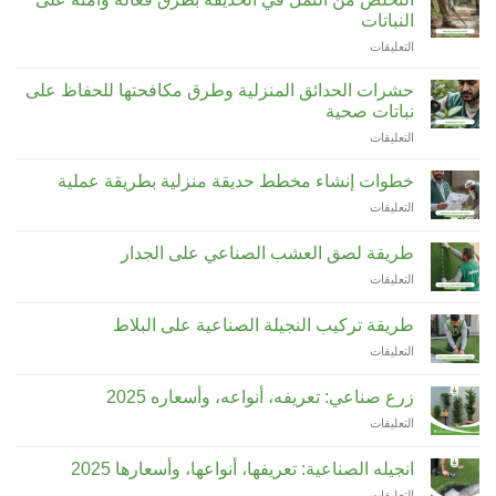
لحديقة
مغلقة
النباتات
المنزل
التعليقات
على
حسب
التخلص
المساحة
من
ونوع
حشرات الحدائق المنزلية وطرق مكافحتها للحفاظ على
النمل
التربة
نباتات صحية
في
مغلقة
التعليقات
على
الحديقة
حشرات
بطرق
الحدائق
فعالة
خطوات إنشاء مخطط حديقة منزلية بطريقة عملية
المنزلية
وآمنة
التعليقات
على
وطرق
على
خطوات
مكافحتها
النباتات
إنشاء
للحفاظ
طريقة لصق العشب الصناعي على الجدار
مغلقة
مخطط
على
التعليقات
على
حديقة
نباتات
طريقة
منزلية
صحية
لصق
بطريقة
طريقة تركيب النجيلة الصناعية على البلاط
مغلقة
العشب
عملية
التعليقات
على
الصناعي
مغلقة
طريقة
على
تركيب
الجدار
زرع صناعي: تعريفه، أنواعه، وأسعاره 2025
النجيلة
مغلقة
التعليقات
على
الصناعية
زرع
على
صناعي:
البلاط
انجيله الصناعية: تعريفها، أنواعها، وأسعارها 2025
تعريفه،
مغلقة
التعليقات
على