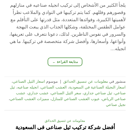
يلجأ الكثير من الأشخاص إلى تركيب انجيله صناعيه في منازلهم
وقصورهم وفللهم. كما يتم تركيبها في النوادي والملاعب نظراً
لأهميتها الكبيرة، وفوائدها المتعددة، مثل قدرتها على التأقلم مع
عوامل الطقس المختلفة، وشكلها الجذاب الذي يبعث البهجة
والسرور في نفوس الناظرين. لذلك، دعونا نتعرف على تعريفها،
وأنواعها، وأسعارها، وأفضل شركة متخصصة في تركيبها. ما هي
انجيله…
متابعة القراءة
←
منشور في
معلومات عن تنسيق الحدائق
|
موسوم
اسعار الثيل الصناعي
،
اسعار النجيلة الصناعية في السعودية
،
العشب الصناعي
،
انجيله صناعيه
،
ثيل
صناعي
،
ثيل صناعي جداري
،
سعر الثيل الصناعي
،
عشب جداري
،
عشب
صناعي الرياض
،
عيوب العشب الصناعي للمنازل
،
مميزات العشب الصناعي
،
نجيل صناعي
معلومات عن تنسيق الحدائق
أفضل شركة تركيب ثيل صناعي في السعودية