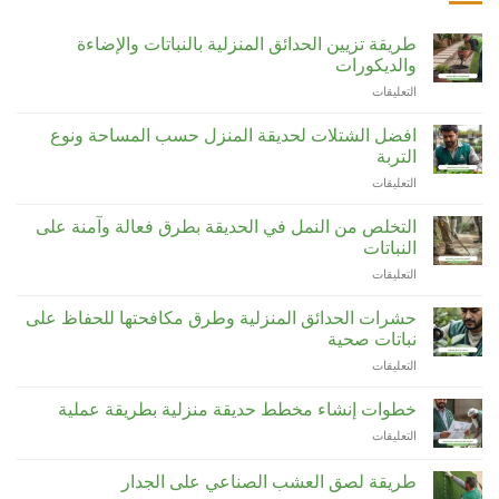
طريقة تزيين الحدائق المنزلية بالنباتات والإضاءة
والديكورات
التعليقات
على
طريقة
تزيين
افضل الشتلات لحديقة المنزل حسب المساحة ونوع
الحدائق
التربة
المنزلية
التعليقات
على
بالنباتات
افضل
والإضاءة
الشتلات
والديكورات
التخلص من النمل في الحديقة بطرق فعالة وآمنة على
لحديقة
مغلقة
النباتات
المنزل
التعليقات
على
حسب
التخلص
المساحة
من
ونوع
حشرات الحدائق المنزلية وطرق مكافحتها للحفاظ على
النمل
التربة
نباتات صحية
في
مغلقة
التعليقات
على
الحديقة
حشرات
بطرق
الحدائق
فعالة
خطوات إنشاء مخطط حديقة منزلية بطريقة عملية
المنزلية
وآمنة
التعليقات
على
وطرق
على
خطوات
مكافحتها
النباتات
إنشاء
للحفاظ
طريقة لصق العشب الصناعي على الجدار
مغلقة
مخطط
على