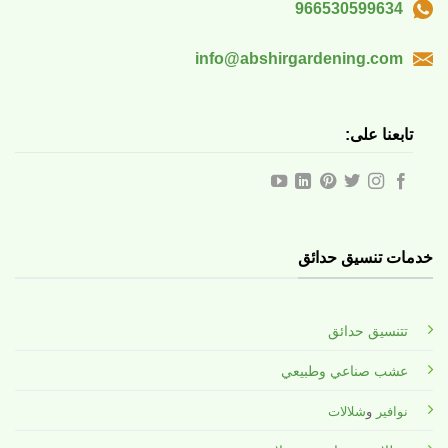
966530599634
info@abshirgardening.com
تابعنا على:
خدمات تنسيق حدائق
تتنسيق حدائق
عشب صناعي وطبيعي
نوافير
و
شلالات