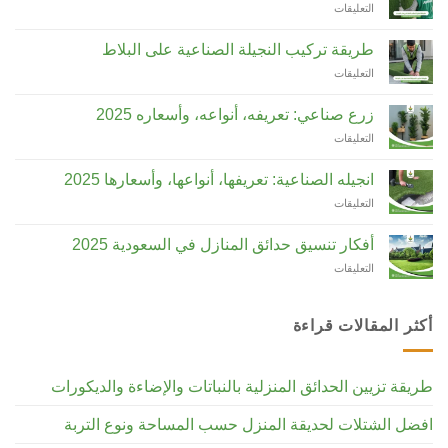
التعليقات
على
حديقة
نباتات
طريقة
منزلية
صحية
لصق
بطريقة
طريقة تركيب النجيلة الصناعية على البلاط
مغلقة
العشب
عملية
التعليقات
على
الصناعي
مغلقة
طريقة
على
تركيب
الجدار
زرع صناعي: تعريفه، أنواعه، وأسعاره 2025
النجيلة
مغلقة
التعليقات
على
الصناعية
زرع
على
صناعي:
البلاط
انجيله الصناعية: تعريفها، أنواعها، وأسعارها 2025
تعريفه،
مغلقة
التعليقات
على
أنواعه،
انجيله
وأسعاره
الصناعية:
2025
أفكار تنسيق حدائق المنازل في السعودية 2025
تعريفها،
مغلقة
التعليقات
على
أنواعها،
أفكار
وأسعارها
تنسيق
2025
حدائق
مغلقة
أكثر المقالات قراءة
المنازل
في
السعودية
طريقة تزيين الحدائق المنزلية بالنباتات والإضاءة والديكورات
2025
مغلقة
افضل الشتلات لحديقة المنزل حسب المساحة ونوع التربة